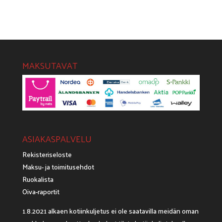
-
-
23,00€
24,00€
MAKSUTAVAT
ASIAKASPALVELU
Rekisteriseloste
Maksu- ja toimitusehdot
Ruokalista
Oiva-raportit
1.8.2021 alkaen kotiinkuljetus ei ole saatavilla meidän oman