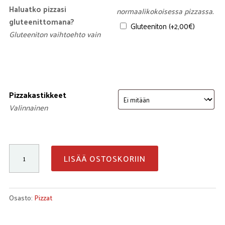
Haluatko pizzasi
normaalikokoisessa pizzassa.
gluteenittomana?
Gluteeniton
(+
2,00
€
)
Gluteeniton vaihtoehto vain
Pizzakastikkeet
Valinnainen
Herkku
LISÄÄ OSTOSKORIIN
määrä
Osasto:
Pizzat