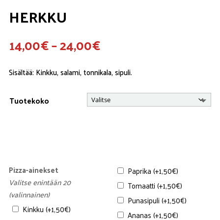
HERKKU
Hintaluokka:
14,00
€
–
24,00
€
14,00€
-
Sisältää: Kinkku, salami, tonnikala, sipuli.
24,00€
Tuotekoko
Pizza-ainekset
Paprika
(+
1,50
€
)
Valitse enintään 20
Tomaatti
(+
1,50
€
)
(valinnainen)
Punasipuli
(+
1,50
€
)
Kinkku
(+
1,50
€
)
Ananas
(+
1,50
€
)