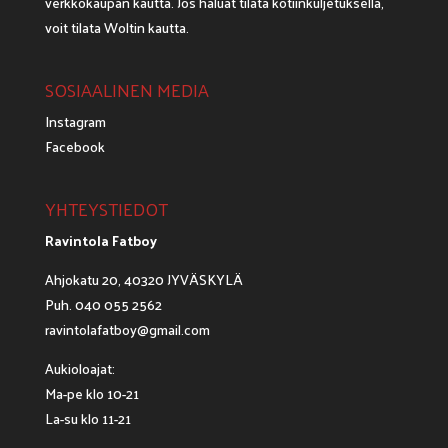
verkkokaupan kautta. Jos haluat tilata kotiinkuljetuksella,
voit tilata
Woltin
kautta.
SOSIAALINEN MEDIA
Instagram
Facebook
YHTEYSTIEDOT
Ravintola Fatboy
Ahjokatu 20, 40320 JYVÄSKYLÄ
Puh. 040 055 2562
ravintolafatboy@gmail.com
Aukioloajat:
Ma-pe klo 10-21
La-su klo 11-21