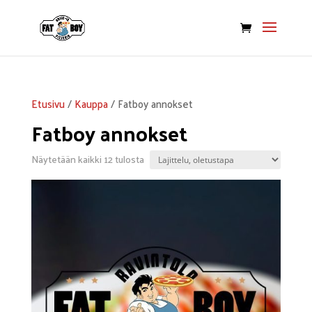
Etusivu
/
Kauppa
/ Fatboy annokset
Fatboy annokset
Näytetään kaikki 12 tulosta