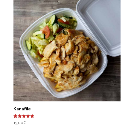
Kanafile
15,00
€
Arvostelu
tuotteesta:
5.00
/ 5