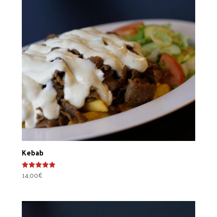
Kebab
14,00
€
Arvostelu
tuotteesta:
5.00
/ 5