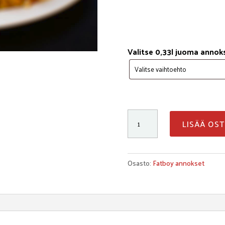
Valitse 0,33l juoma anno
Pita
LISÄÄ OS
kanadöner
ateria
määrä
Osasto:
Fatboy annokset