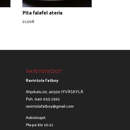
Pita falafel ateria
21,00
€
YHTEYSTIEDOT
Ravintola Fatboy
Ahjokatu 20, 40320 JYVÄSKYLÄ
Puh. 040 055 2562
ravintolafatboy@gmail.com
Aukioloajat:
Ma-pe klo 10-21