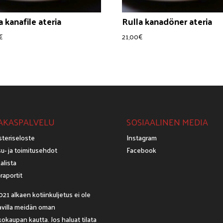
a kanafile ateria
Rulla kanadöner ateria
€
21,00
€
AKASPALVELU
SOSIAALINEN MEDIA
steriseloste
Instagram
u- ja toimitusehdot
Facebook
alista
raportit
021 alkaen kotiinkuljetus ei ole
avilla meidän oman
okaupan kautta. Jos haluat tilata