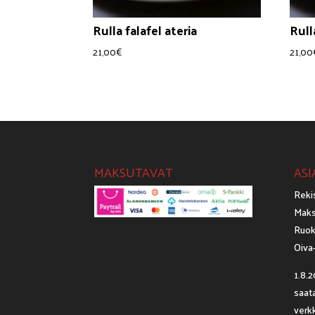
Rulla falafel ateria
Rull
21,00
€
21,00
MAKSUTAVAT
ASI
Reki
Maks
Ruok
Oiva-
1.8.2
saat
verkk