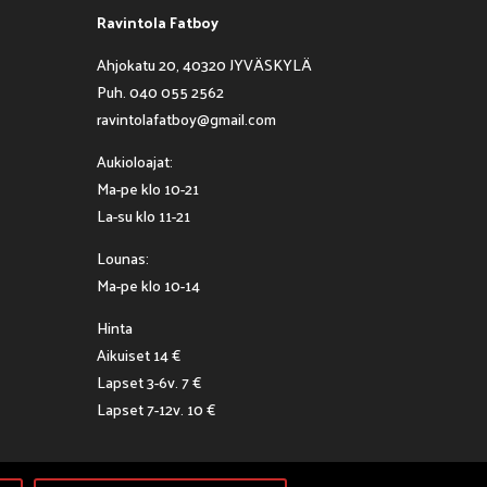
Ravintola Fatboy
Ahjokatu 20, 40320 JYVÄSKYLÄ
Puh. 040 055 2562
ravintolafatboy@gmail.com
Aukioloajat:
Ma-pe klo 10-21
La-su klo 11-21
Lounas:
Ma-pe klo 10-14
Hinta
Aikuiset 14 €
Lapset 3-6v. 7 €
Lapset 7-12v. 10 €