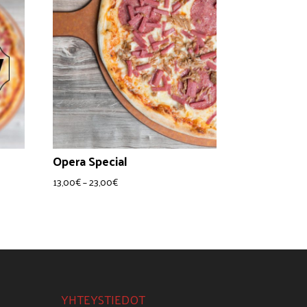
Opera Special
Hintaluokka:
13,00
€
–
23,00
€
13,00€
-
23,00€
YHTEYSTIEDOT