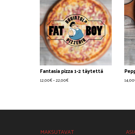
Fantasia pizza 1-2 täytettä
Pep
Hintaluokka:
12,00
€
–
22,00
€
14,00
12,00€
-
22,00€
MAKSUTAVAT
ASI