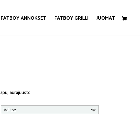
FATBOY ANNOKSET
FATBOY GRILLI
JUOMAT
Hintaluokka:
14,00€
rapu, aurajuusto
24,00€