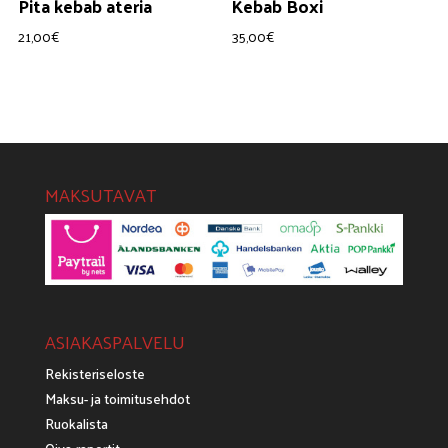
Pita kebab ateria
Kebab Boxi
21,00
€
35,00
€
MAKSUTAVAT
ASIAKASPALVELU
Rekisteriseloste
Maksu- ja toimitusehdot
Ruokalista