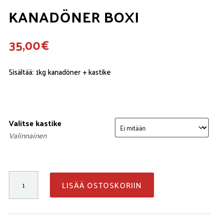
KANADÖNER BOXI
35,00
€
Sisältää: 1kg kanadöner + kastike
Valitse kastike
Valinnainen
Kanadöner
LISÄÄ OSTOSKORIIN
boxi
määrä