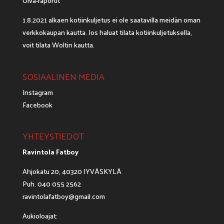
Oiva-raportit
1.8.2021 alkaen kotiinkuljetus ei ole saatavilla meidän oman
verkkokaupan kautta. Jos haluat tilata kotiinkuljetuksella,
voit tilata
Woltin
kautta.
SOSIAALINEN MEDIA
Instagram
Facebook
YHTEYSTIEDOT
Ravintola Fatboy
Ahjokatu 20, 40320 JYVÄSKYLÄ
Puh. 040 055 2562
ravintolafatboy@gmail.com
Aukioloajat: