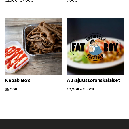
12,00
€
–
24,00
€
7,00
€
12,00€
-
24,00€
Kebab Boxi
Aurajuustoranskalaiset
Hintaluokka:
35,00
€
10,00
€
–
18,00
€
10,00€
-
18,00€