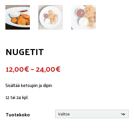
NUGETIT
Hintaluokka:
12,00
€
–
24,00
€
12,00€
-
Sisältää ketsupin ja dipin
24,00€
12 tai 24 kpl.
Tuotekoko