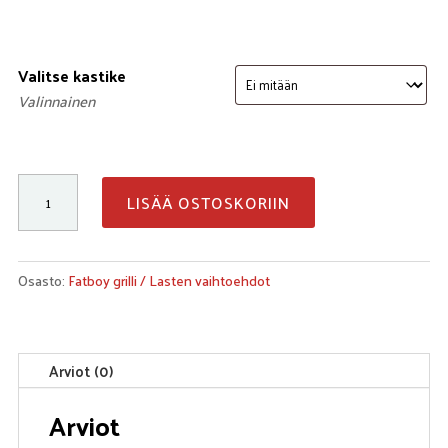
Valitse kastike
Valinnainen
Nugetit
LISÄÄ OSTOSKORIIN
määrä
Osasto:
Fatboy grilli / Lasten vaihtoehdot
Arviot (0)
Arviot